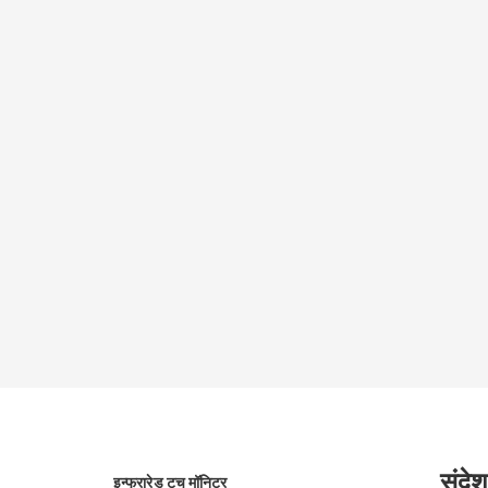
संदेश
इन्फ्रारेड टच मॉनिटर