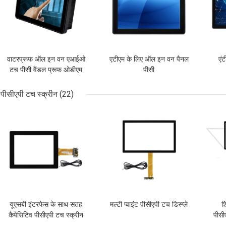
वाटरप्रूफ ऑल इन वन एआईओ
एटीएम के लिए ऑल इन वन पैनल
एं
टच पीसी वैंडल प्रूफ ओडीएम
पीसी
10.1 इंच
पीसीएपी टच स्क्रीन
(22)
सबसे अच्छी कीमत
सबसे अच्छी कीमत
सबसे
यूएसबी इंटरफेस के साथ सतह
मल्टी प्वाइंट पीसीएपी टच डिस्प्ले
शि
कैपेसिटिव पीसीएपी टच स्क्रीन
पीसी
मॉनिटर 10.4 इंच एंटी ग्लेयर