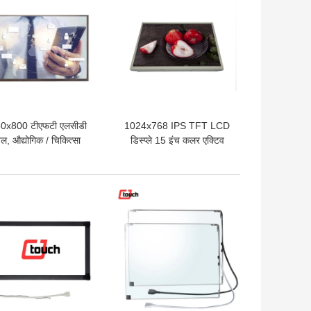
0x800 टीएफटी एलसीडी
1024x768 IPS TFT LCD
नल, औद्योगिक / चिकित्सा
डिस्प्ले 15 इंच कलर एक्टिव
 ''एलवीडीएस डिस्प्ले पैनल
मैट्रिक्स a Si
 अच्छी कीमत
सबसे अच्छी कीमत