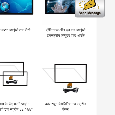
टी वाटर एआईओ टच पीसी
प्रैक्टिकल ऑल इन वन एआईओ
टचस्क्रीन कंप्यूटर फिट आरके
3288 आरके 3399 एंटीग्लेयर
 अच्छी कीमत
सबसे अच्छी कीमत
क्षा के लिए मल्टी प्वाइंट
बर्बर सबूत कैपेसिटिव टच स्क्रीन
एपी टच स्क्रीन 32 "-55"
पैनल
इनपुट वोल्टेज 5V