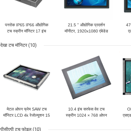
पनरोक IP65 IP66 औद्योगिक
21.5 '' औद्योगिक प्रदर्शन
470
टच स्क्रीन मॉनिटर 17 इंच
मॉनीटर, 1920x1080 एंबेडेड
ए
टच पैनल पीसी
औद्य
देखा टच मॉनिटर
(10)
सबसे अच्छी कीमत
सबसे अच्छी कीमत
सबसे
मेटल ओपन फ्रेम SAW टच
10.4 इंच सरफेस वेव टच
O
मॉनिटर LCD 4k रेजोल्यूशन 15
स्क्रीन 1024 × 768 ओपन
एसएडब
इंच
फ्रेम वाटरप्रूफ
पीसीएपी टच फोइल
(10)