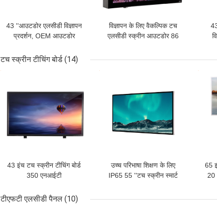
43 ''आउटडोर एलसीडी विज्ञापन
विज्ञापन के लिए वैकल्पिक टच
43
प्रदर्शन, OEM आउटडोर
एलसीडी स्क्रीन आउटडोर 86
व
एलसीडी डिजिटल साइनेज 6ms
इंच की दीवार पर चढ़कर
अन
प्रतिक्रिया:
टच स्क्रीन टीचिंग बोर्ड
(14)
सबसे अच्छी कीमत
सबसे अच्छी कीमत
सबसे
43 इंच टच स्क्रीन टीचिंग बोर्ड
उच्च परिभाषा शिक्षण के लिए
65 इ
350 एनआईटी
IP65 55 ''टच स्क्रीन स्मार्ट
20 
1920x1080/2160x3840
बोर्ड
टीएफटी एलसीडी पैनल
(10)
सबसे अच्छी कीमत
सबसे अच्छी कीमत
सबसे