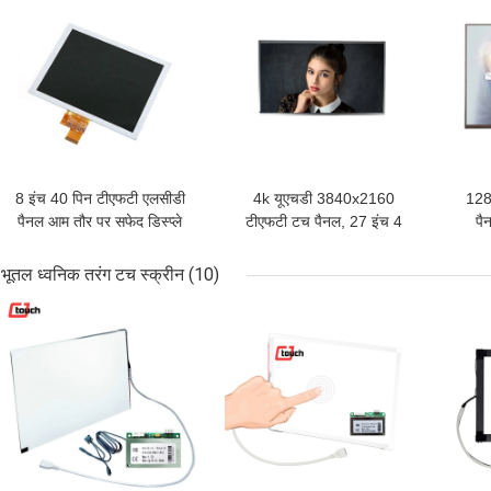
8 इंच 40 पिन टीएफटी एलसीडी
4k यूएचडी 3840x2160
128
पैनल आम तौर पर सफेद डिस्प्ले
टीएफटी टच पैनल, 27 इंच 4
पै
मोड के साथ एक सी टीएम
लेन एलसीडी टीएफटी डिस्प्ले
10.1
पैनल 800 सीडी / एम 2
भूतल ध्वनिक तरंग टच स्क्रीन
(10)
सबसे अच्छी कीमत
सबसे अच्छी कीमत
सबसे