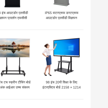
 इंच आउटडोर एलसीडी
IP65 वाटरप्रूफ डस्टप्रूफ
िज्ञापन प्रदर्शन एफसीसी
आउटडोर एलसीडी विज्ञापन
ुमोदन औद्योगिक बुद्धिमान
स्क्रीन 55 इंच
प्रणाली
 अच्छी कीमत
सबसे अच्छी कीमत
ंच टच स्क्रीन टीचिंग बोर्ड
98 इंच 20पी शिक्षा के लिए
अंक आईआर उच्च संकल्प
इंटरएक्टिव बोर्ड 2158 × 1214
मिमी दृश्य क्षेत्र
 अच्छी कीमत
सबसे अच्छी कीमत