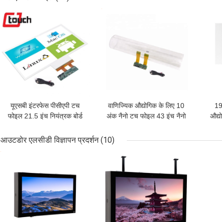
सबसे अच्छी कीमत
सबसे अच्छी कीमत
सबसे
यूएसबी इंटरफेस पीसीएपी टच
वाणिज्यिक औद्योगिक के लिए 10
19
फोइल 21.5 इंच नियंत्रक बोर्ड
अंक नैनो टच फोइल 43 इंच नैनो
औद्य
के साथ
आउटडोर एलसीडी विज्ञापन प्रदर्शन
(10)
सबसे अच्छी कीमत
सबसे अच्छी कीमत
सबसे