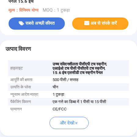
पैनल 15.6 इंच
मूल्य：विनिमय योग्य
MOQ：1 टुकड़ा
सबसे अच्छी कीमत
अब से संपर्क करें
उत्पाद विवरण
,
उच्च संवेदनशीलता पीसीएपी टच स्क्रीन
हाइलाइट
,
एआईओ टच पीसी पीसीएपी टच स्क्रीन
15.6 इंच एलसीडी टच स्क्रीन पैनल
आपूर्ति की क्षमता
500 पीसी / सप्ताह
उत्पत्ति के प्लेस
चीन
न्यूनतम आदेश मात्रा
1 टुकड़ा
पैकेजिंग विवरण
एक गत्ते का डिब्बा में 1 पीसी या 15 पीसी
प्रमाणन
CE/FCC
और देखो