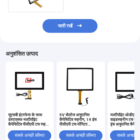
जारी रखें
अनुशंसित उत्पाद
यूएसबी इंटरफेस के साथ
5V वोल्टेज अनुमानित
मल्टीपॉइंट ओडीएम
डस्टप्रूफ मल्टीपॉइंट
कैपेसिटिव स्क्रीन, 19 इंच
वाइडस्क्रीन टच पै
कैपेसिटिव पीसीएपी टच स्क्रीन
पीसीएपी टच मॉनिटर
इंच अनुमानित कैपेस
13.3"
वैंडलप्रूफ
डिस्प्ले:
सबसे अच्छी कीमत
सबसे अच्छी कीमत
सबसे अच्छी 