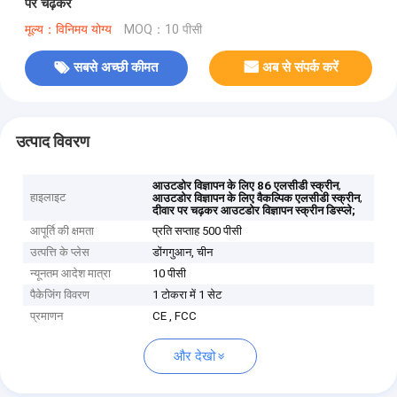
पर चढ़कर
मूल्य：विनिमय योग्य
MOQ：10 पीसी
सबसे अच्छी कीमत
अब से संपर्क करें
उत्पाद विवरण
,
आउटडोर विज्ञापन के लिए 86 एलसीडी स्क्रीन
हाइलाइट
,
आउटडोर विज्ञापन के लिए वैकल्पिक एलसीडी स्क्रीन
दीवार पर चढ़कर आउटडोर विज्ञापन स्क्रीन डिस्प्ले;
आपूर्ति की क्षमता
प्रति सप्ताह 500 पीसी
उत्पत्ति के प्लेस
डोंगगुआन, चीन
न्यूनतम आदेश मात्रा
10 पीसी
पैकेजिंग विवरण
1 टोकरा में 1 सेट
प्रमाणन
CE , FCC
और देखो