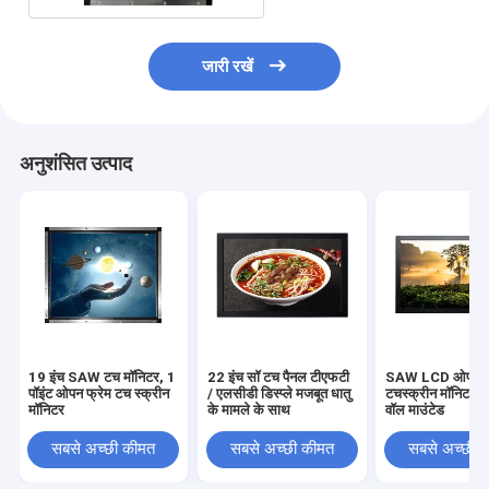
जारी रखें
अनुशंसित उत्पाद
19 इंच SAW टच मॉनिटर, 1
22 इंच सॉ टच पैनल टीएफटी
SAW LCD ओपन फ्
पॉइंट ओपन फ्रेम टच स्क्रीन
/ एलसीडी डिस्प्ले मजबूत धातु
टचस्क्रीन मॉनिटर 2
मॉनिटर
के मामले के साथ
वॉल माउंटेड
सबसे अच्छी कीमत
सबसे अच्छी कीमत
सबसे अच्छी 