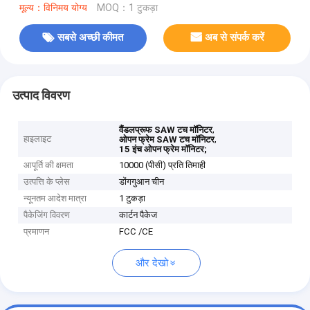
मूल्य：विनिमय योग्य
MOQ：1 टुकड़ा
सबसे अच्छी कीमत
अब से संपर्क करें
उत्पाद विवरण
,
वैंडलप्रूफ SAW टच मॉनिटर
हाइलाइट
,
ओपन फ्रेम SAW टच मॉनिटर
15 इंच ओपन फ्रेम मॉनिटर;
आपूर्ति की क्षमता
10000 (पीसी) प्रति तिमाही
उत्पत्ति के प्लेस
डोंगगुआन चीन
न्यूनतम आदेश मात्रा
1 टुकड़ा
पैकेजिंग विवरण
कार्टन पैकेज
प्रमाणन
FCC /CE
और देखो