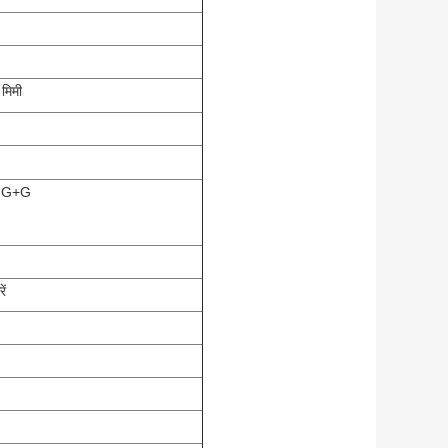
मिमी
जी G+G
ें