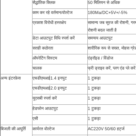
सैद्धांतिक क्लिक
50 मिलियन से अधिक
काम कर रहे वर्तमान/वोल्टेज
180Ma/DC+5V+/-5%
प्रकाश विरोधी हस्तक्षेप
सामान्य जब सूरज की रोशनी, गरमा
रोशनी बदल जाती है
डेटा आउटपुट विधि स्पर्श करें
समन्वय आउटपुट
सतही कठोरता
शारीरिक रूप से सख्त, मोहस ग्रे
ऑपरेटिंग सिस्टम
एंड्रॉइड / विंडोज
चालक
फ्री ड्राइव करें, प्लग एंड प्ले करें
अन्य इंटरफ़ेस
एचडीएमआई1.4 इनपुट
1 टुकड़ा
एचडीएमआई2.0 इनपुट
1 टुकड़ा
यूएसबी स्पर्श करें
1 टुकड़ा
हेडफोन आउटपुट
1 टुकड़ा
एसी
1 टुकड़ा
बिजली की आपूर्ति
कार्यरत वोल्टेज
AC220V 50/60 हर्ट्ज