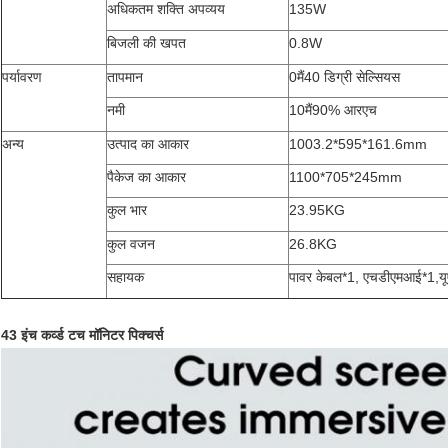
अधिकतम शक्ति अपव्यय
135W
बिजली की खपत
0.8W
पर्यावरण
तापमान
0
मैं
40 डिग्री सेल्सियस
नमी
10
मैं
90% आरएच
अन्य
उत्पाद का आकार
1003.2*595*161.6mm
पैकेज का आकार
1100*705*245mm
कुल भार
23.95KG
कुल वजन
26.8KG
सहायक
पावर केबल*1, एचडीएमआई*1,यू
43 इंच कर्व्ड टच मॉनिटर पिक्चर्स