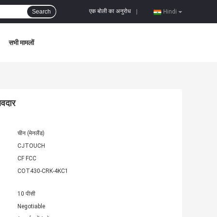
एक बोली का अनुरोध
Search
|
Hindi
सभी मामलों
ावदार
चीन (मेनलैंड)
CJTOUCH
CF FCC
COT430-CRK-4KC1
10 पीसी
Negotiable