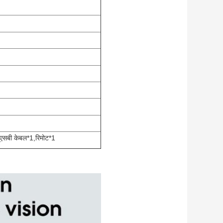
एसबी केबल*1,रिमोट*1