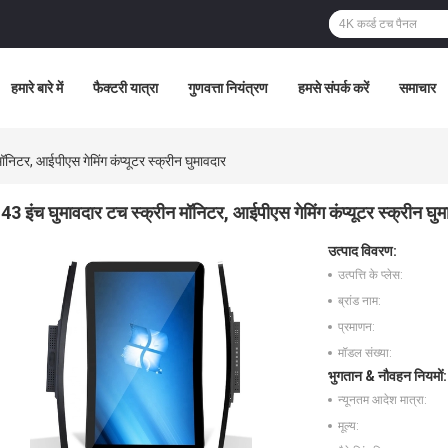
हमारे बारे में
फैक्टरी यात्रा
गुणवत्ता नियंत्रण
हमसे संपर्क करें
समाचार
ॉनिटर, आईपीएस गेमिंग कंप्यूटर स्क्रीन घुमावदार
43 इंच घुमावदार टच स्क्रीन मॉनिटर, आईपीएस गेमिंग कंप्यूटर स्क्रीन घुम
उत्पाद विवरण:
उत्पत्ति के प्लेस:
ब्रांड नाम:
प्रमाणन:
मॉडल संख्या:
भुगतान & नौवहन नियमों:
न्यूनतम आदेश मात्रा:
मूल्य: