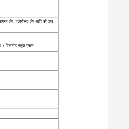
गरम लैंप, फ्लोरोसेंट लैंप आदि की तेज
ड 7 विस्फोट-सबूत ग्लास