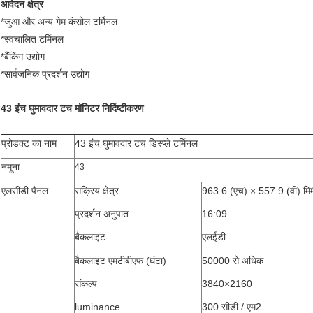
आवेदन क्षेत्र
*जुआ और अन्य गेम कंसोल टर्मिनल
*स्वचालित टर्मिनल
*बैंकिंग उद्योग
*सार्वजनिक प्रदर्शन उद्योग
43 इंच घुमावदार टच मॉनिटर निर्दिष्टीकरण
प्रोडक्ट का नाम
43 इंच घुमावदार टच डिस्प्ले टर्मिनल
नमूना
43
एलसीडी पैनल
सक्रिय क्षेत्र
963.6 (एच) × 557.9 (वी) मि
प्रदर्शन अनुपात
16:09
बैकलाइट
एलईडी
बैकलाइट एमटीबीएफ (घंटा)
50000 से अधिक
संकल्प
3840×2160
luminance
300 सीडी / एम
2