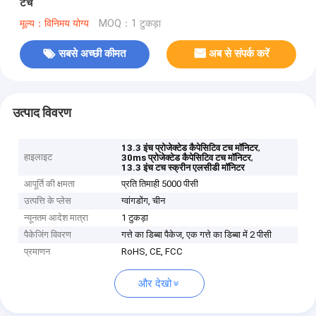
टच
मूल्य：विनिमय योग्य
MOQ：1 टुकड़ा
सबसे अच्छी कीमत
अब से संपर्क करें
उत्पाद विवरण
,
13.3 इंच प्रोजेक्टेड कैपेसिटिव टच मॉनिटर
हाइलाइट
,
30ms प्रोजेक्टेड कैपेसिटिव टच मॉनिटर
13.3 इंच टच स्क्रीन एलसीडी मॉनिटर
आपूर्ति की क्षमता
प्रति तिमाही 5000 पीसी
उत्पत्ति के प्लेस
ग्वांगडोंग, चीन
न्यूनतम आदेश मात्रा
1 टुकड़ा
पैकेजिंग विवरण
गत्ते का डिब्बा पैकेज, एक गत्ते का डिब्बा में 2 पीसी
प्रमाणन
RoHS, CE, FCC
और देखो