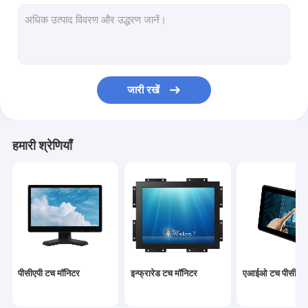
इन्फ्रारेड टच स्क्रीन
औद्योगिक प्रदर्शन मॉनिटर्स
देखा टच मॉनिटर
जारी रखें
पीसीएपी टच फोइल
आउटडोर एलसीडी विज्ञापन प्रदर्शन
हमारी श्रेणियाँ
टच स्क्रीन टीचिंग बोर्ड
टीएफटी एलसीडी पैनल
भूतल ध्वनिक तरंग टच स्क्रीन
प्रतिरोधी टच स्क्रीन
पीसीएपी टच मॉनिटर
इन्फ्रारेड टच मॉनिटर
एआईओ टच पीसी
घुमावदार टच स्क्रीन मॉनिटर