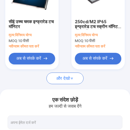
फैक्टरी यात्रा
गुणवत्ता नियंत्रण
सीई उच्च चमक इन्फ्रारेड टच
250cd/M2 IP65
मॉनिटर
इन्फ्रारेड टच स्क्रीन मॉनिटर
हमसे संपर्क करें
वॉल माउंट डस्टप्रूफ
मूल्य:
विनिमय योग्य
मूल्य:
विनिमय योग्य
MOQ:
10 पीसी
MOQ:
10 पीसी
समाचार
नवीनतम कीमत पता करें
नवीनतम कीमत पता करें
सभी मामलों
अब से संपर्क करें
अब से संपर्क करें
और देखो
पीसीएपी टच मॉनिटर
इन्फ्रारेड टच मॉनिटर
एक संदेश छोड़ें
हम जल्दी से जवाब देंगे
एआईओ टच पीसी
पीसीएपी टच स्क्रीन