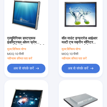
एल्युमिनियम डस्टप्रूफ
वॉल माउंट इन्फ्रारेड आईआर
इंडस्ट्रियल ओपन फ्रेम
मल्टी टच स्क्रीन मॉनिटर
एलसीडी मॉनिटर 19 इंच डीसी
ब्राइटनेस 250 सीडी / एम 2
मूल्य:
विनिमय योग्य
मूल्य:
विनिमय योग्य
12 वी पावर;
डस्टप्रूफ
MOQ:
10 पीसी
MOQ:
10 पीसी
नवीनतम कीमत पता करें
नवीनतम कीमत पता करें
अब से संपर्क करें
अब से संपर्क करें
होम
उत्पाद
हमारे बारे में