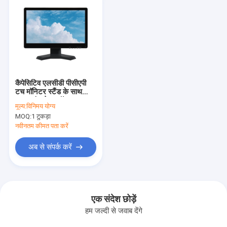
कैपेसिटिव एलसीडी पीसीएपी
टच मॉनिटर स्टैंड के साथ
15.6 इंच डेस्कटॉप 50-60
मूल्य:
विनिमय योग्य
हर्ट्ज
MOQ:
1 टुकड़ा
नवीनतम कीमत पता करें
अब से संपर्क करें
एक संदेश छोड़ें
हम जल्दी से जवाब देंगे