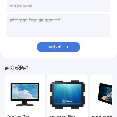
जारी रखें
हमारी श्रेणियाँ
पीसीएपी टच मॉनिटर
इन्फ्रारेड टच मॉनिटर
एआईओ टच पीसी