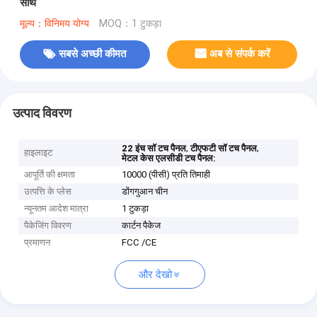
साथ
मूल्य：विनिमय योग्य
MOQ：1 टुकड़ा
सबसे अच्छी कीमत
अब से संपर्क करें
उत्पाद विवरण
,
,
22 इंच सॉ टच पैनल
टीएफटी सॉ टच पैनल
हाइलाइट
मेटल केस एलसीडी टच पैनल:
आपूर्ति की क्षमता
10000 (पीसी) प्रति तिमाही
उत्पत्ति के प्लेस
डोंगगुआन चीन
न्यूनतम आदेश मात्रा
1 टुकड़ा
पैकेजिंग विवरण
कार्टन पैकेज
प्रमाणन
FCC /CE
और देखो