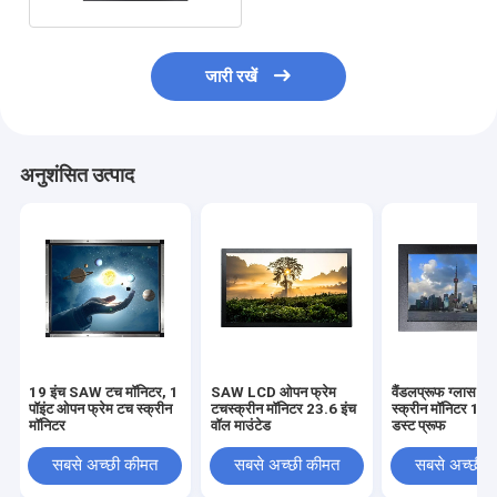
जारी रखें
अनुशंसित उत्पाद
19 इंच SAW टच मॉनिटर, 1
SAW LCD ओपन फ्रेम
वैंडलप्रूफ ग्लास सॉ
पॉइंट ओपन फ्रेम टच स्क्रीन
टचस्क्रीन मॉनिटर 23.6 इंच
स्क्रीन मॉनिटर 13.
मॉनिटर
वॉल माउंटेड
डस्ट प्रूफ
सबसे अच्छी कीमत
सबसे अच्छी कीमत
सबसे अच्छी 