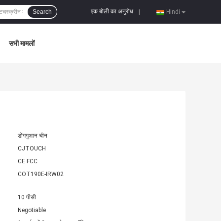
एक बोली का अनुरोध
Search
|
Hindi
सभी मामलों
डोंगगुआन चीन
CJTOUCH
CE FCC
COT190E-IRW02
10 पीसी
Negotiable