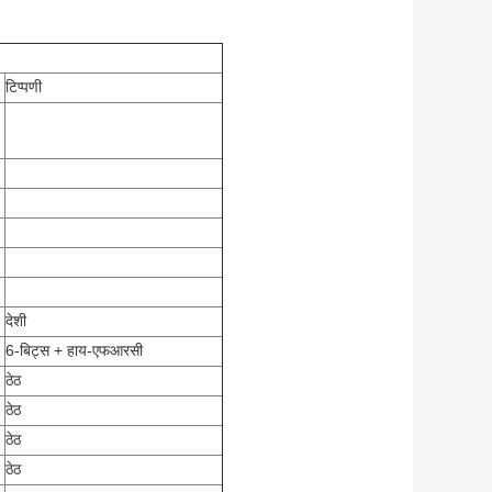
टिप्पणी
देशी
6-बिट्स + हाय-एफआरसी
ठेठ
ठेठ
ठेठ
ठेठ