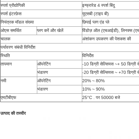
स्पर्श प्रौद्योगिकी
इन्फ्रारेड 4 स्पर्श बिंदु
स्पर्श इंटरफ़ेस
यूएसबी (टाइप बी)
नियंत्रक मॉडल संख्या
छिपाई प्लग एंड प्ले
ओएस समर्थित
प्लग करें और खेलें
विंडोज़ ऑल (एचआईडी), लिनक्स (एच
चालक
अंशांकन उपकरण की पेशकश की
पर्यावरण संबंधी विनिर्देश
स्थि‍ति
विनिर्देश
तापमान
ऑपरेटिंग
-10 डिग्री सेल्सियस ~+ 50 डिग्री 
भंडारण
-20 डिग्री सेल्सियस ~ +70 डिग्री 
नमी
ऑपरेटिंग
20% ~ 80%
भंडारण
10% ~ 90%
एमटीबीएफ
25°C . पर 50000 बजे
उत्पाद की तस्वीर