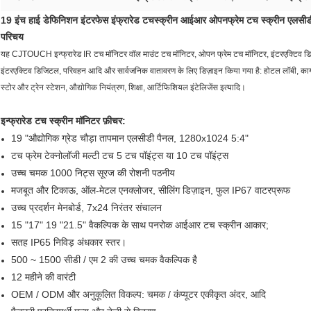
19 इंच हाई डेफिनिशन इंटरफेस इंफ्रारेड टचस्क्रीन आईआर ओपनफ्रेम टच स्क्रीन एलसीड
परिचय
यह CJTOUCH इन्फ्रारेड IR टच मॉनिटर वॉल माउंट टच मॉनिटर, ओपन फ्रेम टच मॉनिटर, इंटरएक्टिव डिजिट
इंटरएक्टिव डिजिटल, परिवहन आदि और सार्वजनिक वातावरण के लिए डिज़ाइन किया गया है: होटल लॉबी, कार्याल
स्टोर और ट्रेन स्टेशन, औद्योगिक नियंत्रण, शिक्षा, आर्टिफिशियल इंटेलिजेंस इत्यादि।
इन्फ्रारेड टच स्क्रीन मॉनिटर फ़ीचर:
19 "औद्योगिक ग्रेड चौड़ा तापमान एलसीडी पैनल, 1280x1024 5:4"
टच फ्रेम टेक्नोलॉजी मल्टी टच 5 टच पॉइंट्स या 10 टच पॉइंट्स
उच्च चमक 1000 निट्स सूरज की रोशनी पठनीय
मजबूत और टिकाऊ, ऑल-मेटल एनक्लोजर, सीलिंग डिज़ाइन, फुल IP67 वाटरप्रूफ
उच्च प्रदर्शन मेनबोर्ड, 7x24 निरंतर संचालन
15 "17" 19 "21.5" वैकल्पिक के साथ पनरोक आईआर टच स्क्रीन आकार;
सतह IP65 निविड़ अंधकार स्तर।
500 ~ 1500 सीडी / एम 2 की उच्च चमक वैकल्पिक है
12 महीने की वारंटी
OEM / ODM और अनुकूलित विकल्प: चमक / कंप्यूटर एकीकृत अंदर, आदि