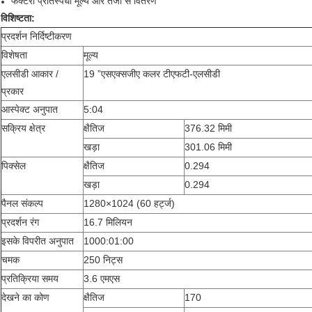
फैक्टरी प्रतिस्पर्धी मूल्य और तेजी से वितरण
विशिष्टता:
प्रदर्शन निर्दिष्टीकरण
विशेषता
मूल्य
एलसीडी आकार /
19 ”एसएक्सजीए कलर टीएफटी-एलसीडी
प्रकार
आस्पेक्ट अनुपात
5:04
सक्रिय क्षेत्र
क्षैतिज
376.32 मिमी
खड़ा
301.06 मिमी
पिक्सेल
क्षैतिज
0.294
खड़ा
0.294
पैनल संकल्प
1280×1024 (60 हर्ट्ज)
प्रदर्शन रंग
16.7 मिलियन
इसके विपरीत अनुपात
1000:01:00
चमक
250 निट्स
प्रतिक्रिया समय
3.6 एमएस
देखने का कोण
क्षैतिज
170