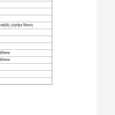
आईडी) (एंड्रॉइड विकल्प)
सेल्सियस
सेल्सियस