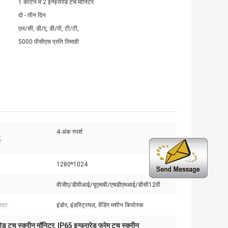
1 कार्टन में 2 इन्फ्रारेड टच मॉनिटर
दो - तीन दिन
एल/सी, डी/ए, डी/पी, टी/टी,
5000 पीसीएस प्रति तिमाही
4 अंक स्पर्श
ु:
1280*1024
:
वीजीए/डीवीआई/यूएसबी/एचडीएमआई/डीसी12वी
त्र:
इंडोर, इंडस्ट्रियल, वेंडिंग मशीन कियोस्क
ेड टच स्क्रीन मॉनिटर
IP65 इन्फ्रारेड फ्रेम टच स्क्रीन
,