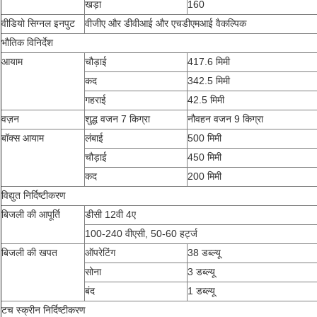
खड़ा
160
वीडियो सिग्नल इनपुट
वीजीए और डीवीआई और एचडीएमआई वैकल्पिक
भौतिक विनिर्देश
आयाम
चौड़ाई
417.6 मिमी
कद
342.5 मिमी
गहराई
42.5 मिमी
वज़न
शुद्ध वजन 7 किग्रा
नौवहन वजन 9 किग्रा
बॉक्स आयाम
लंबाई
500 मिमी
चौड़ाई
450 मिमी
कद
200 मिमी
विद्युत निर्दिष्टीकरण
बिजली की आपूर्ति
डीसी 12वी 4ए
100-240 वीएसी, 50-60 हर्ट्ज
बिजली की खपत
ऑपरेटिंग
38 डब्ल्यू
सोना
3 डब्ल्यू
बंद
1 डब्ल्यू
टच स्क्रीन निर्दिष्टीकरण