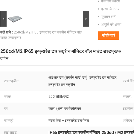
पैकेजिंग विवरण:
प्रसव के समय:
भुगतान शर्तें:
आपूर्ति की क्षमता:
बड़ी छवि :
250cd/M2 IP65 इन्फ्रारेड टच स्क्रीन मॉनिटर वॉल
संपर्क करें
माउंट डस्टप्रूफ
250cd/M2 IP65 इन्फ्रारेड टच स्क्रीन मॉनिटर वॉल माउंट डस्टप्रूफ
वर्णन
आईआर टच (समर्थन मल्टी टच), इन्फ्रारेड टच मॉनिटर,
टच स्क्रीन:
स्पर्श बिंद
इन्फ्रारेड टच स्क्रीन
चमक:
250 सीडी/एम2
संकल्प:
रंग:
काला (अन्य रंग वैकल्पिक)
इंटरफेस
सामग्री:
मेटल केस + इन्फ्रारेड टच पैनल
आवेदन प
IP65 इन्फ्रारेड टच स्क्रीन मॉनिटर
250cd / M2 इन्फ्रार
हाई लाइट:
,