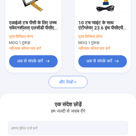
फैक्टरी यात्रा
गुणवत्ता नियंत्रण
एआईओ टच पीसी के लिए उच्च
10 टच प्वाइंट के साथ
संवेदनशीलता एलसीडी पीसीएपी
एंटीग्लेयर 23.6 इंच पीसीएपी
हमसे संपर्क करें
टच स्क्रीन पैनल 15.6 इंच
टच स्क्रीन पैनल
मूल्य:
विनिमय योग्य
मूल्य:
विनिमय योग्य
MOQ:
1 टुकड़ा
MOQ:
1 टुकड़ा
समाचार
नवीनतम कीमत पता करें
नवीनतम कीमत पता करें
सभी मामलों
अब से संपर्क करें
अब से संपर्क करें
और देखो
पीसीएपी टच मॉनिटर
इन्फ्रारेड टच मॉनिटर
एक संदेश छोड़ें
हम जल्दी से जवाब देंगे
एआईओ टच पीसी
पीसीएपी टच स्क्रीन