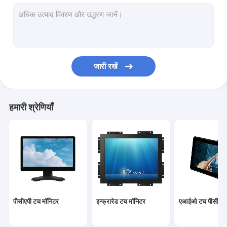
इन्फ्रारेड टच स्क्रीन
औद्योगिक प्रदर्शन मॉनिटर्स
देखा टच मॉनिटर
जारी रखें
पीसीएपी टच फोइल
आउटडोर एलसीडी विज्ञापन प्रदर्शन
हमारी श्रेणियाँ
टच स्क्रीन टीचिंग बोर्ड
टीएफटी एलसीडी पैनल
भूतल ध्वनिक तरंग टच स्क्रीन
प्रतिरोधी टच स्क्रीन
पीसीएपी टच मॉनिटर
इन्फ्रारेड टच मॉनिटर
एआईओ टच पीसी
घुमावदार टच स्क्रीन मॉनिटर