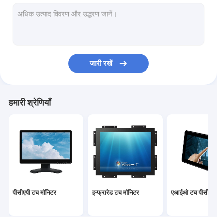
इन्फ्रारेड टच स्क्रीन
औद्योगिक प्रदर्शन मॉनिटर्स
देखा टच मॉनिटर
जारी रखें
पीसीएपी टच फोइल
आउटडोर एलसीडी विज्ञापन प्रदर्शन
हमारी श्रेणियाँ
टच स्क्रीन टीचिंग बोर्ड
टीएफटी एलसीडी पैनल
भूतल ध्वनिक तरंग टच स्क्रीन
प्रतिरोधी टच स्क्रीन
पीसीएपी टच मॉनिटर
इन्फ्रारेड टच मॉनिटर
एआईओ टच पीसी
घुमावदार टच स्क्रीन मॉनिटर