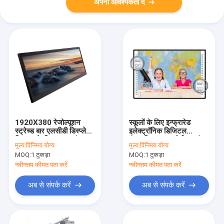
अपनी आवश्यकता दें
1920X380 रेजोल्यूशन
स्कूलों के लिए इन्फ्रारेड
स्ट्रेच्ड बार एलसीडी डिस्प्ले
इलेक्ट्रॉनिक डिजिटल
विज्ञापन के लिए 19.1 इंच
इंटरएक्टिव व्हाइटबोर्ड 78 इंच
मूल्य:
विनिमय योग्य
मूल्य:
विनिमय योग्य
MOQ:
1 टुकड़ा
MOQ:
1 टुकड़ा
नवीनतम कीमत पता करें
नवीनतम कीमत पता करें
अब से संपर्क करें
अब से संपर्क करें