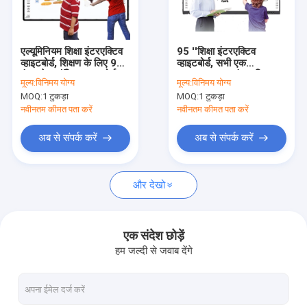
फैक्टरी यात्रा
गुणवत्ता नियंत्रण
एल्यूमिनियम शिक्षा इंटरएक्टिव
95 ''शिक्षा इंटरएक्टिव
व्हाइटबोर्ड, शिक्षण के लिए 95
व्हाइटबोर्ड, सभी एक
हमसे संपर्क करें
इंच इलेक्ट्रॉनिक व्हाइटबोर्ड
3840x2160 इंटरएक्टिव
मूल्य:
विनिमय योग्य
मूल्य:
विनिमय योग्य
स्मार्ट बोर्ड में
MOQ:
1 टुकड़ा
MOQ:
1 टुकड़ा
समाचार
नवीनतम कीमत पता करें
नवीनतम कीमत पता करें
सभी मामलों
अब से संपर्क करें
अब से संपर्क करें
और देखो
पीसीएपी टच मॉनिटर
इन्फ्रारेड टच मॉनिटर
एक संदेश छोड़ें
हम जल्दी से जवाब देंगे
एआईओ टच पीसी
पीसीएपी टच स्क्रीन